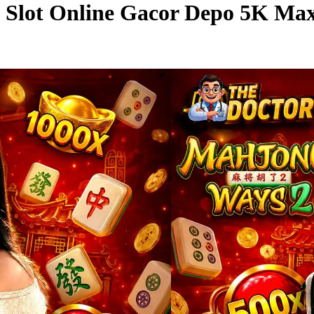
 Slot Online Gacor Depo 5K Max