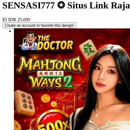
SENSASI777 ✪ Situs Link Raja
$3
IDR 25.000
Create an account to favorite this design!